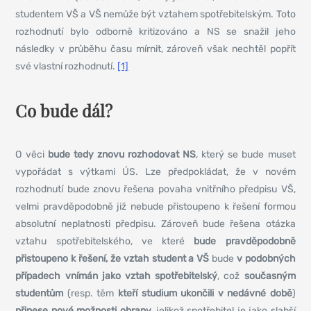
studentem VŠ a VŠ nemůže být vztahem spotřebitelským. Toto
rozhodnutí bylo odborně kritizováno a NS se snažil jeho
následky v průběhu času mírnit, zároveň však nechtěl popřít
své vlastní rozhodnutí.
[1]
Co bude dál?
O věci
bude tedy znovu rozhodovat NS
, který se bude muset
vypořádat s výtkami ÚS. Lze předpokládat, že v novém
rozhodnutí bude znovu řešena povaha vnitřního předpisu VŠ,
velmi pravděpodobně již nebude přistoupeno k řešení formou
absolutní neplatnosti předpisu. Zároveň bude řešena otázka
vztahu spotřebitelského, ve které
bude pravděpodobně
přistoupeno k řešení, že vztah student a VŠ
bude
v podobných
případech vnímán jako vztah spotřebitelský
, což
současným
studentům
(resp. těm
kteří studium ukončili v nedávné době
)
přinese nové možnosti obrany
, jelikož spotřebitel je jako slabší