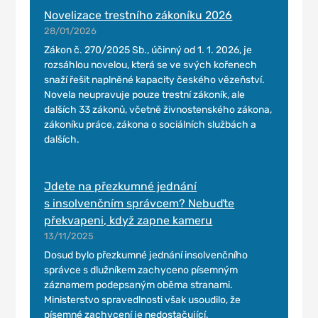
Novelizace trestního zákoníku 2026
28/01/2026
Zákon č. 270/2025 Sb., účinný od 1. 1. 2026, je
rozsáhlou novelou, která se ve svých kořenech
snaží řešit naplněné kapacity českého vězeňství.
Novela neupravuje pouze trestní zákoník, ale
dalších 33 zákonů, včetně živnostenského zákona,
zákoníku práce, zákona o sociálních službách a
dalších.
Jdete na přezkumné jednání
s insolvenčním správcem? Nebuďte
překvapeni, když zapne kameru
13/11/2025
Dosud bylo přezkumné jednání insolvenčního
správce s dlužníkem zachyceno písemným
záznamem podepsaným oběma stranami.
Ministerstvo spravedlnosti však usoudilo, že
písemné zachycení je nedostačující.