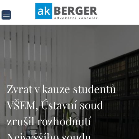
AK
AK Berger
Berger
Zvrat v kauze studentů
VŠEM, Ústavní soud
zrušil rozhodnutí
Nejvyššího soudu