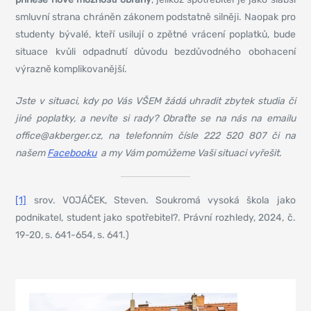
smluvní strana chráněn zákonem podstatně silněji. Naopak pro
studenty bývalé, kteří usilují o zpětné vrácení poplatků, bude
situace kvůli odpadnutí důvodu bezdůvodného obohacení
výrazně komplikovanější.
Jste v situaci, kdy po Vás VŠEM žádá uhradit zbytek studia či
jiné poplatky, a nevíte si rady? Obraťte se na nás na emailu
office@akberger.cz, na telefonním čísle 222 520 807 či na
našem
Facebooku
a my Vám pomůžeme Vaši situaci vyřešit.
[1]
srov. VOJÁČEK, Steven. Soukromá vysoká škola jako
podnikatel, student jako spotřebitel?. Právní rozhledy, 2024, č.
19-20, s. 641-654, s. 641.)