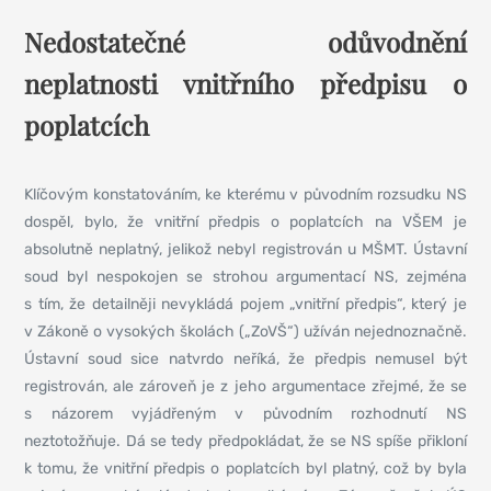
Nedostatečné odůvodnění
neplatnosti vnitřního předpisu o
poplatcích
Klíčovým konstatováním, ke kterému v původním rozsudku NS
dospěl, bylo, že vnitřní předpis o poplatcích na VŠEM je
absolutně neplatný, jelikož nebyl registrován u MŠMT. Ústavní
soud byl nespokojen se strohou argumentací NS, zejména
s tím, že detailněji nevykládá pojem „vnitřní předpis“, který je
v Zákoně o vysokých školách („ZoVŠ“) užíván nejednoznačně.
Ústavní soud sice natvrdo neříká, že předpis nemusel být
registrován, ale zároveň je z jeho argumentace zřejmé, že se
s názorem vyjádřeným v původním rozhodnutí NS
neztotožňuje. Dá se tedy předpokládat, že se NS spíše přikloní
k tomu, že vnitřní předpis o poplatcích byl platný, což by byla