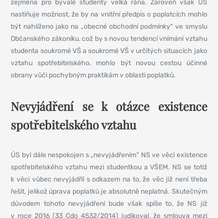
zejména pro bývalé studenty velká rána. Zároveň však ÚS
nastiňuje možnost, že by na vnitřní předpis o poplatcích mohlo
být nahlíženo jako na „obecné obchodní podmínky“ ve smyslu
Občanského zákoníku, což by s novou tendencí vnímání vztahu
studenta soukromé VŠ a soukromé VŠ v určitých situacích jako
vztahu spotřebitelského, mohlo být novou cestou účinné
obrany vůči pochybným praktikám v oblasti poplatků.
Nevyjádření se k otázce existence
spotřebitelského vztahu
ÚS byl dále nespokojen s „nevyjádřením“ NS ve věci existence
spotřebitelského vztahu mezi studentkou a VŠEM. NS se totiž
k věci vůbec nevyjádřil s odkazem na to, že věc již není třeba
řešit, jelikož úprava poplatků je absolutně neplatná. Skutečným
důvodem tohoto nevyjádření bude však spíše to, že NS již
v roce 2016 (33 Cdo 4532/2014) judikoval, že smlouva mezi