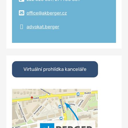
office@akberger.cz
advokat.berger
Virtuální prohlídka kanceláře