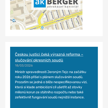
Českou justici čeká výrazná reforma –
slučování okresních soudů
18/03/2026
Ministr spravedlnosti Jeroným Tejc na začátku
roku 2026 přišel s plánem slučováním soudů.
Prozatím se jedná o blíže nespecifikovanou vizi,
která si klade ambiciózní cíl ušetřit až stovky
milionů korun ze státního rozpočtu nebo také
zefektivnit fungování soudů nejnižší instance.