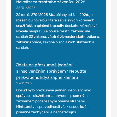
Novelizace trestního zákoníku 2026
28/01/2026
Zákon č. 270/2025 Sb., účinný od 1. 1. 2026, je
rozsáhlou novelou, která se ve svých kořenech
snaží řešit naplněné kapacity českého vězeňství.
Novela neupravuje pouze trestní zákoník, ale
dalších 33 zákonů, včetně živnostenského zákona,
zákoníku práce, zákona o sociálních službách a
dalších.
Jdete na přezkumné jednání
s insolvenčním správcem? Nebuďte
překvapeni, když zapne kameru
13/11/2025
Dosud bylo přezkumné jednání insolvenčního
správce s dlužníkem zachyceno písemným
záznamem podepsaným oběma stranami.
Ministerstvo spravedlnosti však usoudilo, že
písemné zachycení je nedostačující.