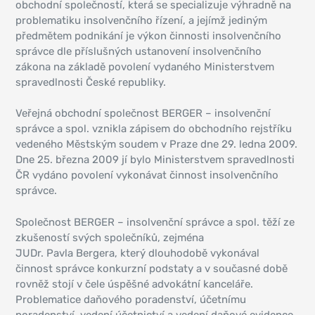
obchodní společností, která se specializuje výhradně na
problematiku insolvenčního řízení, a jejímž jediným
předmětem podnikání je výkon činnosti insolvenčního
správce dle příslušných ustanovení insolvenčního
zákona na základě povolení vydaného Ministerstvem
spravedlnosti České republiky.
Veřejná obchodní společnost BERGER – insolvenční
správce a spol. vznikla zápisem do obchodního rejstříku
vedeného Městským soudem v Praze dne 29. ledna 2009.
Dne 25. března 2009 jí bylo Ministerstvem spravedlnosti
ČR vydáno povolení vykonávat činnost insolvenčního
správce.
Společnost BERGER – insolvenční správce a spol. těží ze
zkušeností svých společníků, zejména
JUDr. Pavla Bergera, který dlouhodobě vykonával
činnost správce konkurzní podstaty a v současné době
rovněž stojí v čele úspěšné advokátní kanceláře.
Problematice daňového poradenství, účetnímu
poradenství, vedení účetnictví a vedení daňové evidence