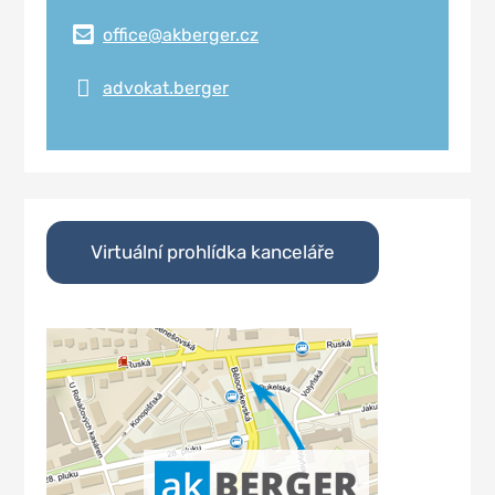
office@akberger.cz
advokat.berger
Virtuální prohlídka kanceláře